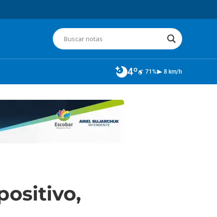
4º
71%
8 km/h
positivo,