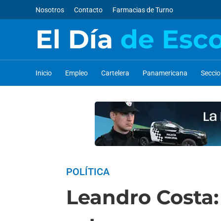
Nosotros
Contacto
Farmacias de Turno
El Día
de Esc
Inicio
Empleo
Cartelera
Panamericana
Secci
POLÍTICA
Leandro Costa: 