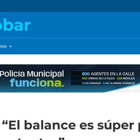
obar
ones
“El balance es súper 