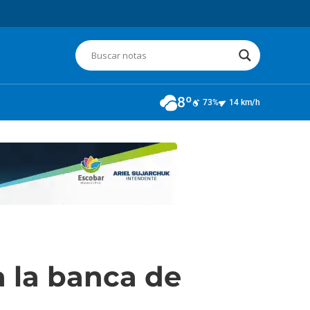
8º
73%
14 km/h
 la banca de