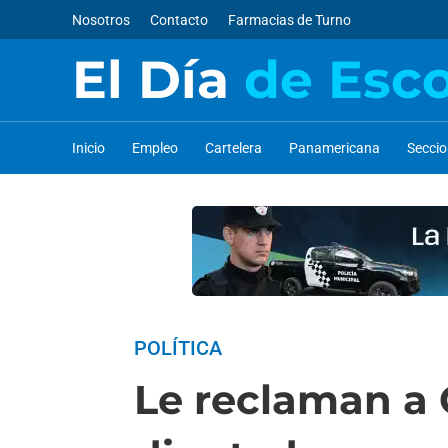
Nosotros
Contacto
Farmacias de Turno
El Día
de Esc
Inicio
Empleo
Cartelera
Panamericana
Secci
POLÍTICA
Le reclaman a