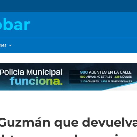
obar
ones
 Guzmán que devuelva