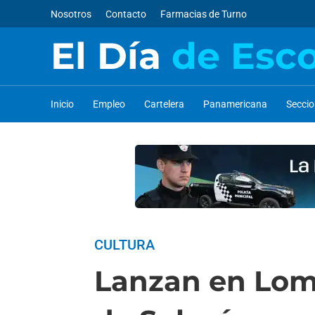
Nosotros
Contacto
Farmacias de Turno
El Día
de Esc
Inicio
Empleo
Cartelera
Panamericana
Secci
CULTURA
Lanzan en Loma