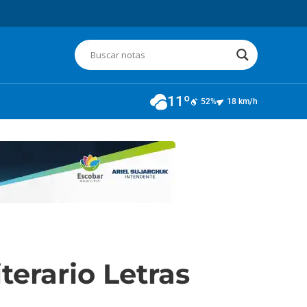
11º
52%
18 km/h
terario Letras