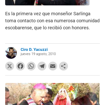
Es la primera vez que monseñor Sarlinga
toma contacto con esa numerosa comunidad
escobarense, que lo recibió con honores.
Ciro D. Yacuzzi
jueves 19 agosto, 2010
X
F
W
T
E
C
a
h
el
m
o
c
at
e
ai
m
e
s
gr
l
p
b
A
a
ar
o
p
m
tir