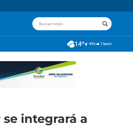
14º
99%
7 km/h
se integrará a