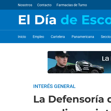
Nosotros
Contacto
Farmacias de Turno
El Día
de Esc
Inicio
Empleo
Cartelera
Panamericana
Secci
INTERÉS GENERAL
La Defensoría 