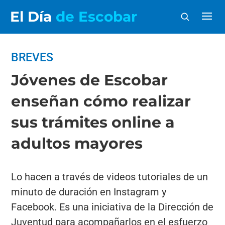
El Día
de Escobar
BREVES
Jóvenes de Escobar
enseñan cómo realizar
sus trámites online a
adultos mayores
Lo hacen a través de videos tutoriales de un
minuto de duración en Instagram y
Facebook. Es una iniciativa de la Dirección de
Juventud para acompañarlos en el esfuerzo