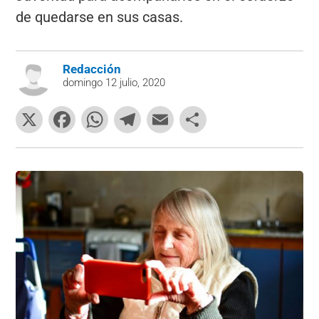
de quedarse en sus casas.
Redacción
domingo 12 julio, 2020
X
F
W
T
E
C
a
h
el
m
o
c
at
e
ai
m
e
s
gr
l
p
b
A
a
ar
o
p
m
tir
o
p
k