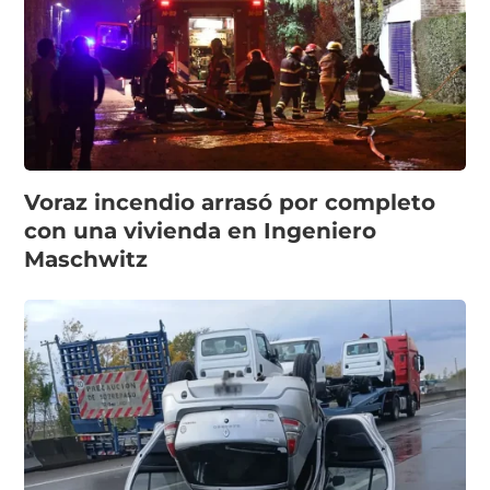
Voraz incendio arrasó por completo
con una vivienda en Ingeniero
Maschwitz