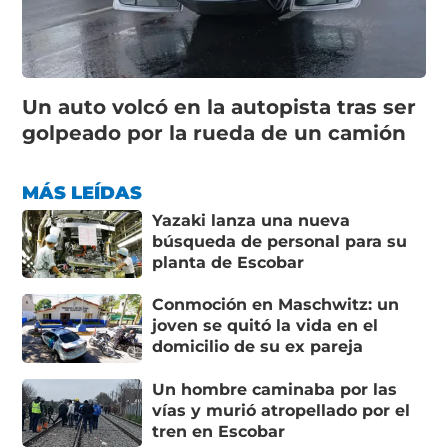
Un auto volcó en la autopista tras ser
golpeado por la rueda de un camión
MÁS LEÍDAS
Yazaki lanza una nueva
búsqueda de personal para su
planta de Escobar
Conmoción en Maschwitz: un
joven se quitó la vida en el
domicilio de su ex pareja
Un hombre caminaba por las
vías y murió atropellado por el
tren en Escobar