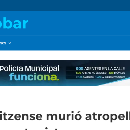
obar
ones
tzense murió atropel