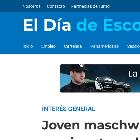
Nosotros
Contacto
Farmacias de Turno
El Día
de Esc
Inicio
Empleo
Cartelera
Panamericana
Secci
INTERÉS GENERAL
Joven maschwi