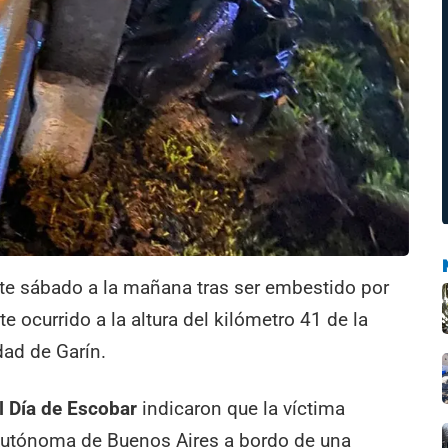
te sábado a la mañana tras ser embestido por
 ocurrido a la altura del kilómetro 41 de la
dad de Garín.
l Día de Escobar
indicaron que la víctima
 Autónoma de Buenos Aires a bordo de una