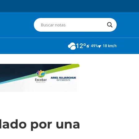
12º
49%
18 km/h
lado por una