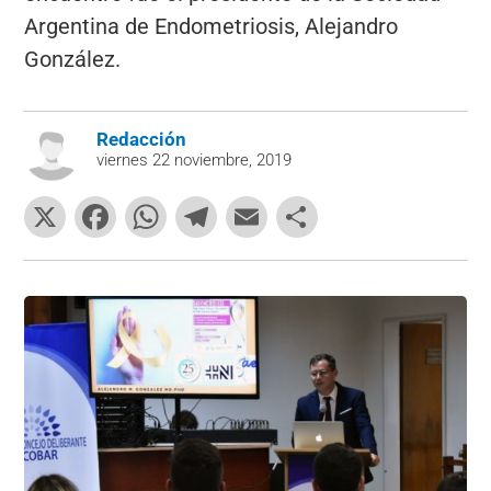
Argentina de Endometriosis, Alejandro
González.
Redacción
viernes 22 noviembre, 2019
X
F
W
T
E
C
a
h
el
m
o
c
at
e
ai
m
e
s
gr
l
p
b
A
a
ar
o
p
m
tir
o
p
k