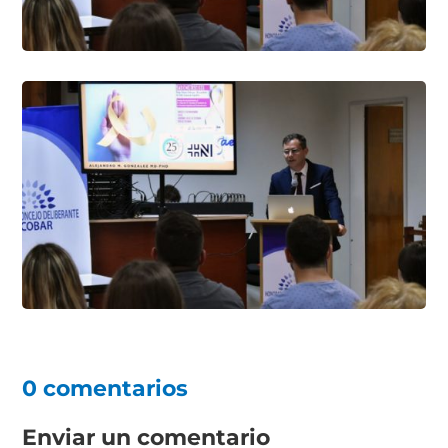
0 comentarios
Enviar un comentario