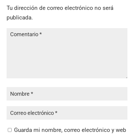
Tu dirección de correo electrónico no será
publicada.
Guarda mi nombre, correo electrónico y web