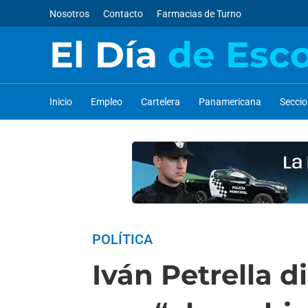
Nosotros
Contacto
Farmacias de Turno
El Día
de Esc
Inicio
Empleo
Cartelera
Panamericana
Secci
POLÍTICA
Iván Petrella d