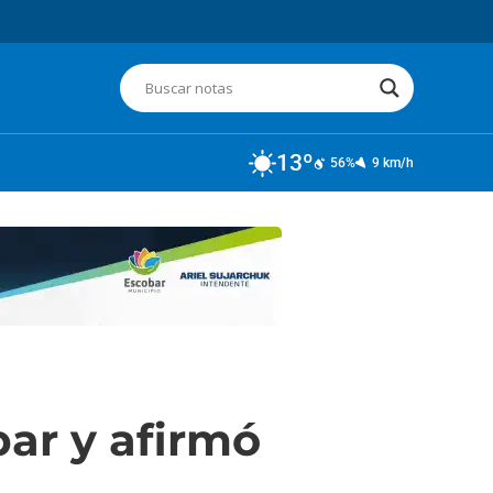
13º
56%
9 km/h
bar y afirmó