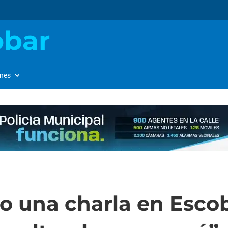
obar
ones
io una charla en Esco