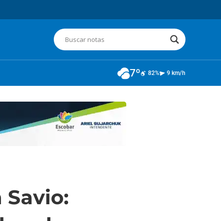
7º
82%
9 km/h
 Savio: