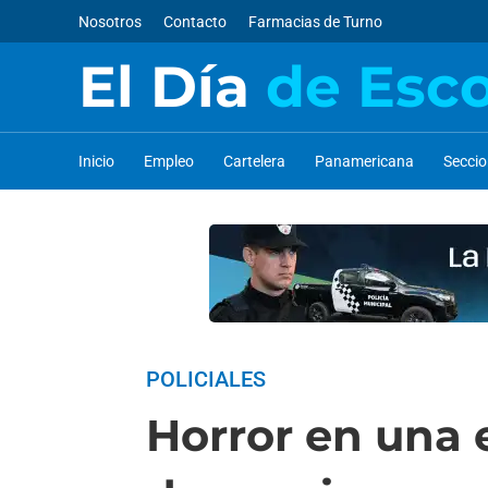
Nosotros
Contacto
Farmacias de Turno
El Día
de Esc
Inicio
Empleo
Cartelera
Panamericana
Secci
POLICIALES
Horror en una 