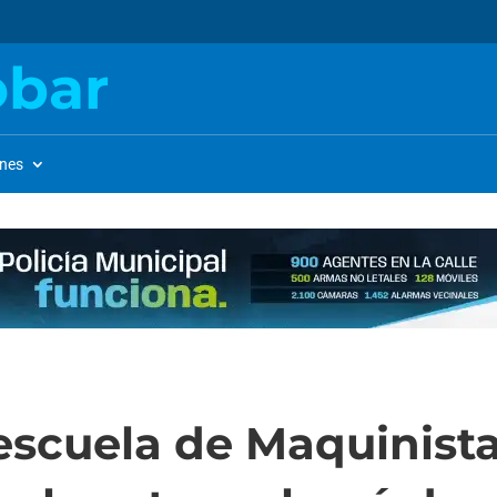
obar
ones
escuela de Maquinista