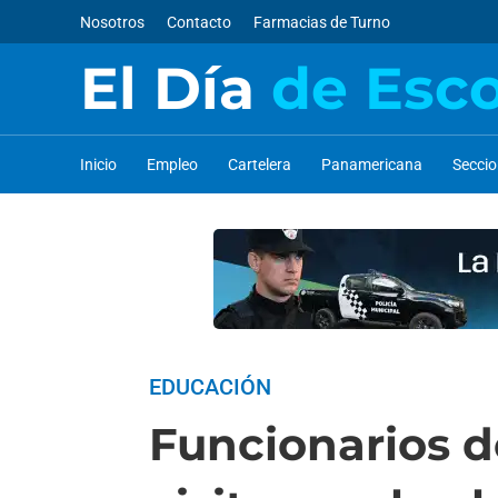
Nosotros
Contacto
Farmacias de Turno
El Día
de Esc
Inicio
Empleo
Cartelera
Panamericana
Secci
EDUCACIÓN
Funcionarios d