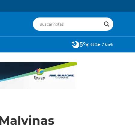
5º
69%
7 km/h
 Malvinas