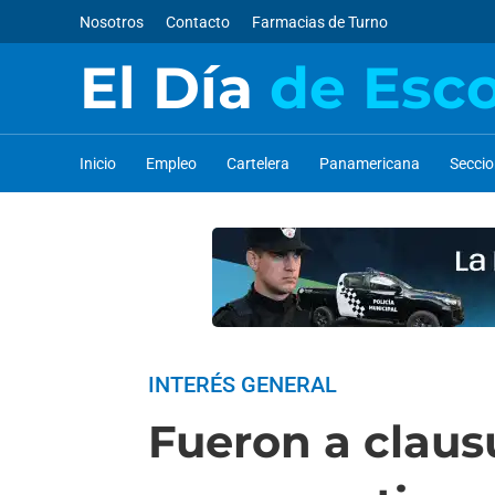
Nosotros
Contacto
Farmacias de Turno
El Día
de Esc
Inicio
Empleo
Cartelera
Panamericana
Secci
INTERÉS GENERAL
Fueron a claus