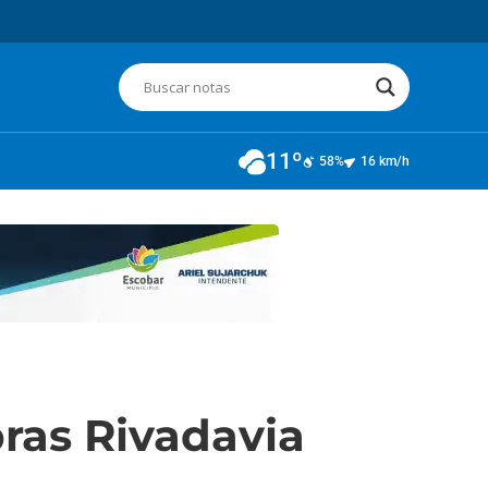
11º
58%
16 km/h
ras Rivadavia