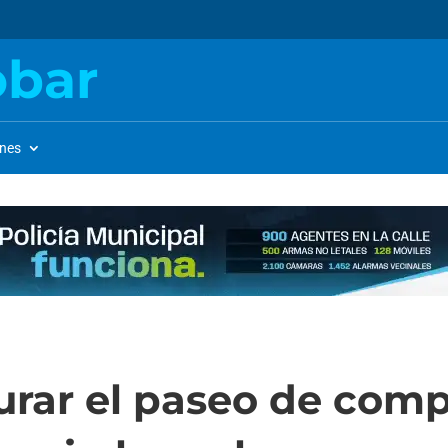
obar
ones
urar el paseo de comp