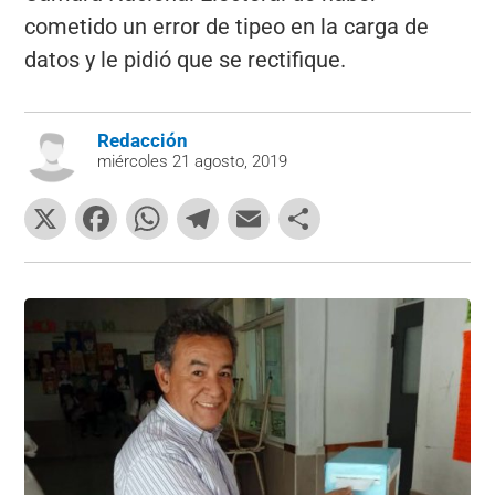
cometido un error de tipeo en la carga de
datos y le pidió que se rectifique.
Redacción
miércoles 21 agosto, 2019
X
F
W
T
E
C
a
h
el
m
o
c
at
e
ai
m
e
s
gr
l
p
b
A
a
ar
o
p
m
tir
o
p
k