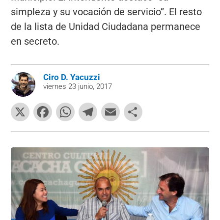
simpleza y su vocación de servicio”. El resto
de la lista de Unidad Ciudadana permanece
en secreto.
Ciro D. Yacuzzi
viernes 23 junio, 2017
X
F
W
T
E
C
a
h
el
m
o
c
at
e
ai
m
e
s
gr
l
p
b
A
a
ar
o
p
m
tir
o
p