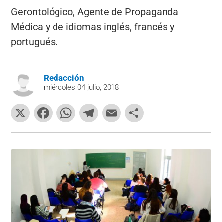
Gerontológico, Agente de Propaganda
Médica y de idiomas inglés, francés y
portugués.
Redacción
miércoles 04 julio, 2018
X
F
W
T
E
C
a
h
el
m
o
c
at
e
ai
m
e
s
gr
l
p
b
A
a
ar
o
p
m
tir
o
p