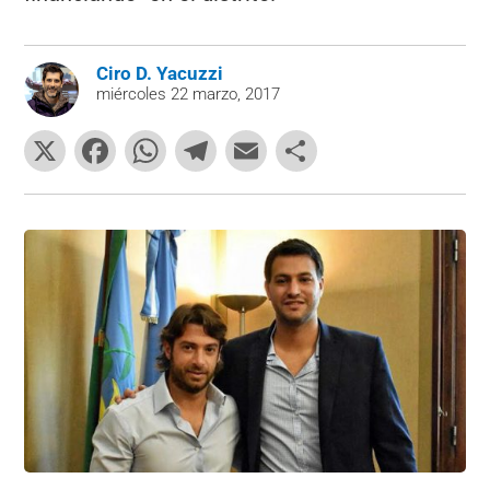
Ciro D. Yacuzzi
miércoles 22 marzo, 2017
X
F
W
T
E
C
a
h
el
m
o
c
at
e
ai
m
e
s
gr
l
p
b
A
a
ar
o
p
m
tir
o
p
k