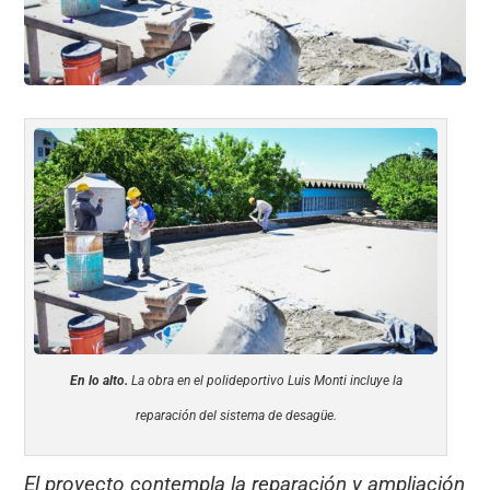
k
En lo alto.
La obra en el polideportivo Luis Monti incluye la
reparación del sistema de desagüe.
El proyecto contempla la reparación y ampliación