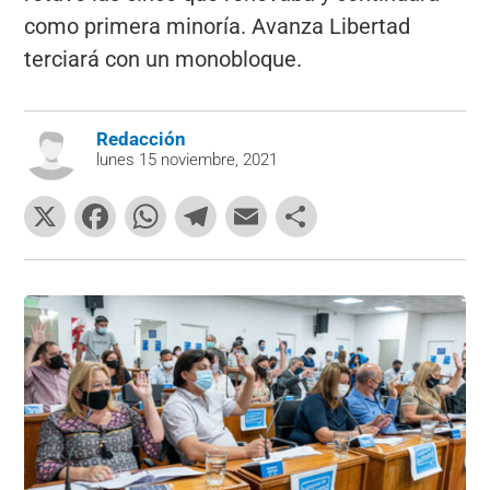
como primera minoría. Avanza Libertad
terciará con un monobloque.
Redacción
lunes 15 noviembre, 2021
X
F
W
T
E
C
a
h
el
m
o
c
at
e
ai
m
e
s
gr
l
p
b
A
a
ar
o
p
m
tir
o
p
k