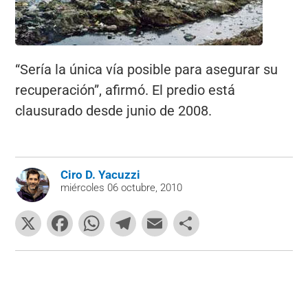
“Sería la única vía posible para asegurar su
recuperación”, afirmó. El predio está
clausurado desde junio de 2008.
Ciro D. Yacuzzi
miércoles 06 octubre, 2010
X
F
W
T
E
C
a
h
el
m
o
c
at
e
ai
m
e
s
gr
l
p