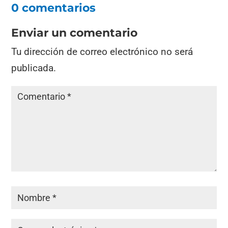
b
A
a
ar
0 comentarios
o
p
m
tir
o
p
Enviar un comentario
k
Tu dirección de correo electrónico no será
publicada.