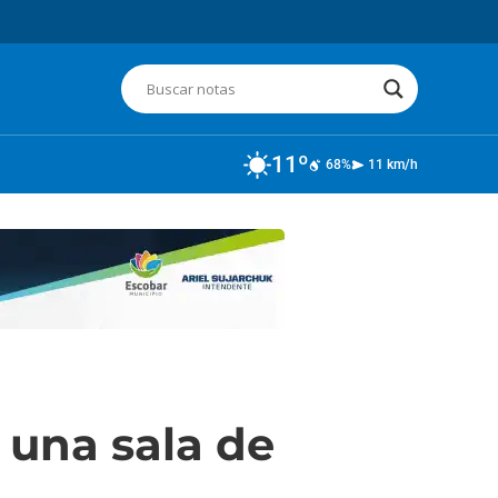
11º
68%
11 km/h
 una sala de