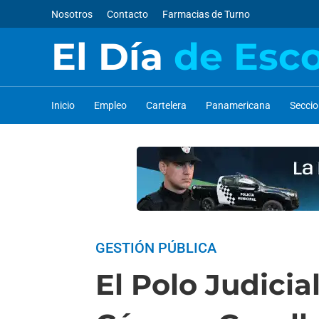
Nosotros
Contacto
Farmacias de Turno
El Día
de Esc
Inicio
Empleo
Cartelera
Panamericana
Secci
GESTIÓN PÚBLICA
El Polo Judici