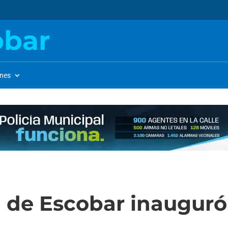
obar
ones
al de Escobar inauguró