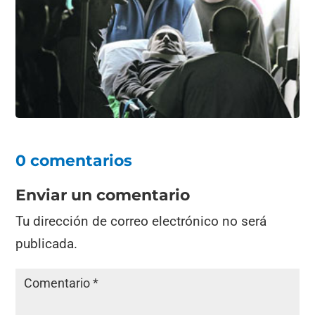
o
p
m
tir
o
p
k
0 comentarios
Enviar un comentario
Tu dirección de correo electrónico no será
publicada.