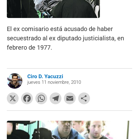
El ex comisario está acusado de haber
secuestrado al ex diputado justicialista, en
febrero de 1977.
Ciro D. Yacuzzi
jueves 11 noviembre, 2010
X
F
W
T
E
C
a
h
el
m
o
c
at
e
ai
m
e
s
gr
l
p
b
A
a
ar