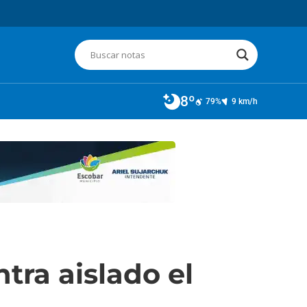
8º
79%
9 km/h
tra aislado el