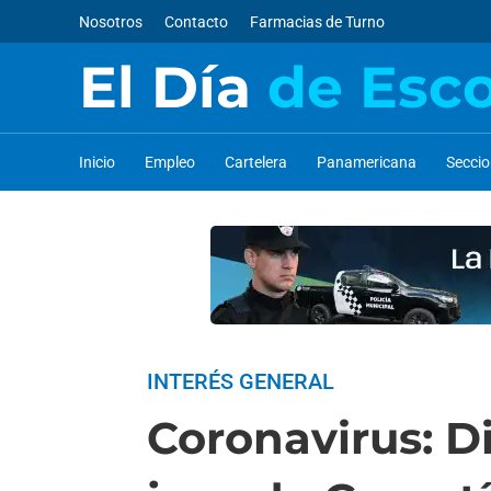
Nosotros
Contacto
Farmacias de Turno
El Día
de Esc
Inicio
Empleo
Cartelera
Panamericana
Secci
INTERÉS GENERAL
Coronavirus: Di