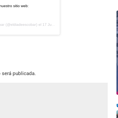
nuestro sitio web:
bar
(@eldiadeescobar) el
17 Jun, 2020 a las 1:10 PDT
o será publicada.