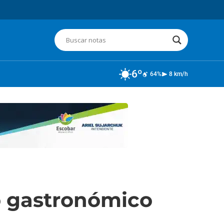
6º
64%
8 km/h
o gastronómico