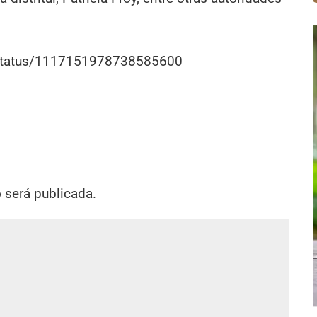
r/status/1117151978738585600
o será publicada.