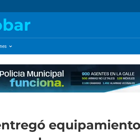
obar
ones
 entregó equipamient