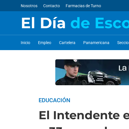
Nosotros
Contacto
Farmacias de Turno
El Día
de Esc
Inicio
Empleo
Cartelera
Panamericana
Secci
EDUCACIÓN
El Intendente