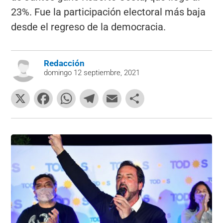
23%. Fue la participación electoral más baja
desde el regreso de la democracia.
Redacción
domingo 12 septiembre, 2021
X
F
W
T
E
C
a
h
el
m
o
c
at
e
ai
m
e
s
gr
l
p
b
A
a
ar
o
p
m
tir
o
p
k