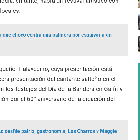
ía, en tanto, habrá un festival artístico con
locales.
ta que chocó contra una palmera por esquivar a un
haqueño” Palavecino, cuya presentación está
cera presentación del cantante salteño en el
n los festejos del Día de la Bandera en Garín y
ión por el 60° aniversario de la creación del
u: desfile patrio, gastronomía, Los Charros y Maggie