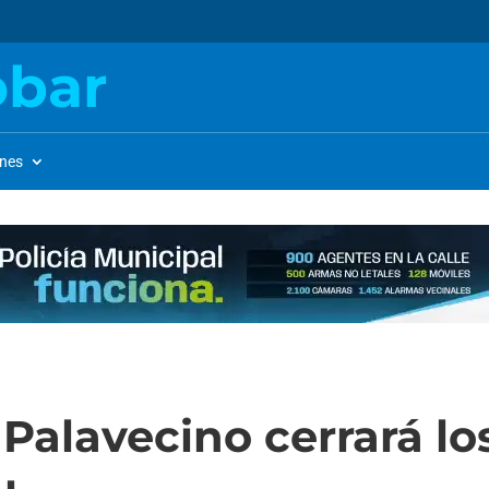
obar
ones
alavecino cerrará los