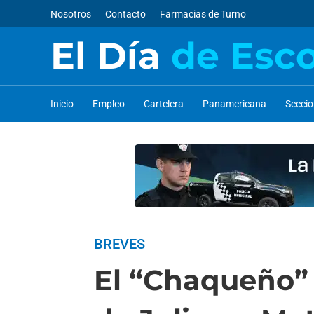
Nosotros
Contacto
Farmacias de Turno
El Día
de Esc
Inicio
Empleo
Cartelera
Panamericana
Secci
BREVES
El “Chaqueño” P