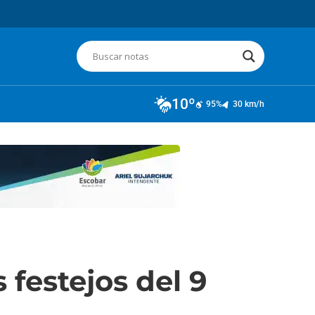
10º
95%
30 km/h
 festejos del 9