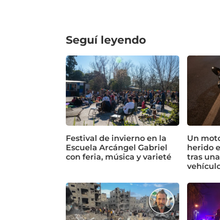
Seguí leyendo
Festival de invierno en la
Un motoc
Escuela Arcángel Gabriel
herido 
con feria, música y varieté
tras un
vehícul