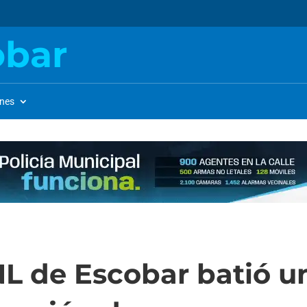
obar
ones
L de Escobar batió u