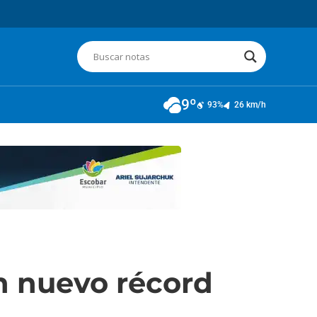
9º
93%
26 km/h
n nuevo récord