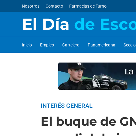
Nosotros
Contacto
Farmacias de Turno
El Día
de Esc
Inicio
Empleo
Cartelera
Panamericana
Secci
INTERÉS GENERAL
El buque de GN