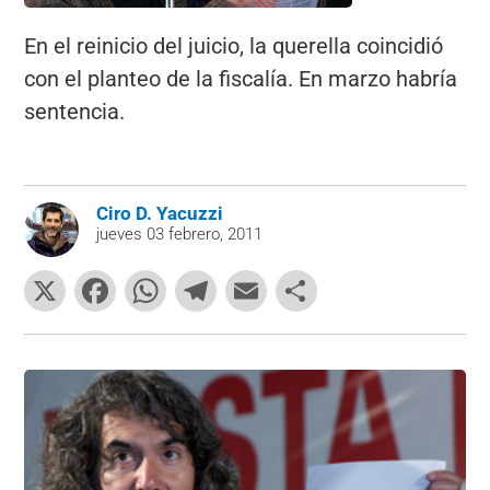
En el reinicio del juicio, la querella coincidió
con el planteo de la fiscalía. En marzo habría
sentencia.
Ciro D. Yacuzzi
jueves 03 febrero, 2011
X
F
W
T
E
C
a
h
el
m
o
c
at
e
ai
m
e
s
gr
l
p
b
A
a
ar
o
p
m
tir