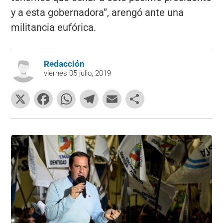
y a esta gobernadora”, arengó ante una
militancia eufórica.
Redacción
viernes 05 julio, 2019
X
F
W
T
E
C
a
h
el
m
o
c
at
e
ai
m
e
s
gr
l
p
b
A
a
ar
o
p
m
tir
o
p
k