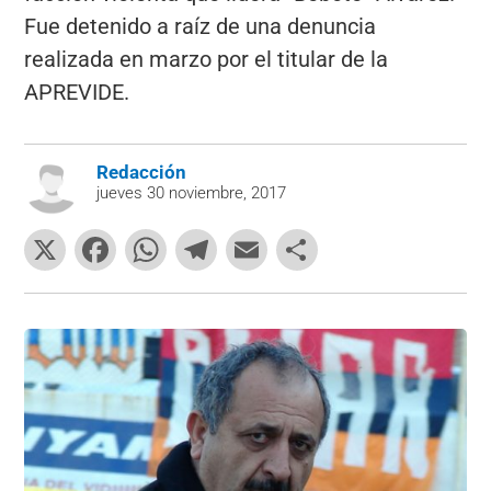
Fue detenido a raíz de una denuncia
realizada en marzo por el titular de la
APREVIDE.
Redacción
jueves 30 noviembre, 2017
X
F
W
T
E
C
a
h
el
m
o
c
at
e
ai
m
e
s
gr
l
p
b
A
a
ar
o
p
m
tir
o
p