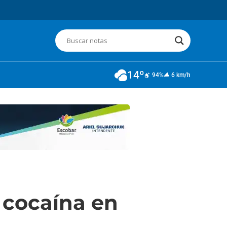
14º
94%
6 km/h
 cocaína en