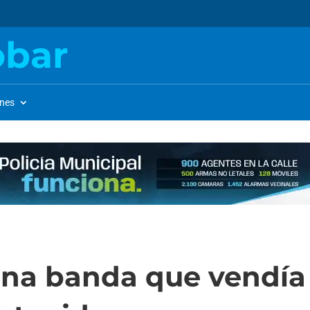
obar
ones
una banda que vendía