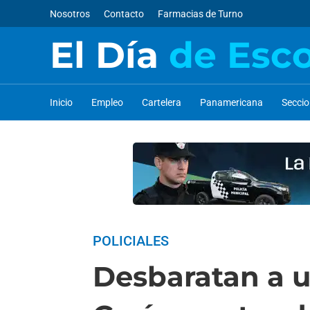
Nosotros
Contacto
Farmacias de Turno
El Día
de Esc
Inicio
Empleo
Cartelera
Panamericana
Secci
POLICIALES
Desbaratan a 