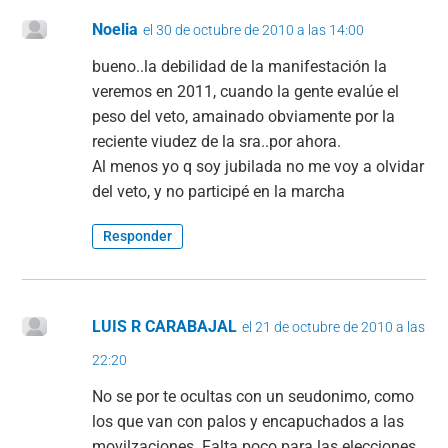
o
p
m
tir
Noelia
el 30 de octubre de 2010 a las 14:00
o
p
bueno..la debilidad de la manifestación la
k
veremos en 2011, cuando la gente evalúe el
peso del veto, amainado obviamente por la
reciente viudez de la sra..por ahora.
Al menos yo q soy jubilada no me voy a olvidar
del veto, y no participé en la marcha
Responder
LUIS R CARABAJAL
el 21 de octubre de 2010 a las
22:20
No se por te ocultas con un seudonimo, como
los que van con palos y encapuchados a las
movilzaciones. Falta poco para las elecciones