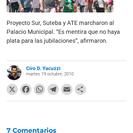
Proyecto Sur, Suteba y ATE marcharon al
Palacio Municipal. “Es mentira que no haya
plata para las jubilaciones”, afirmaron.
Ciro D. Yacuzzi
martes 19 octubre, 2010
X
F
W
T
E
C
a
h
el
m
o
c
at
e
ai
m
e
s
gr
l
p
b
A
a
ar
7 Comentarios