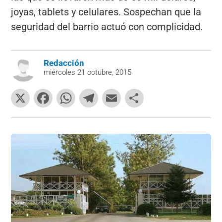
joyas, tablets y celulares. Sospechan que la
seguridad del barrio actuó con complicidad.
Redacción
miércoles 21 octubre, 2015
X
F
W
T
E
C
a
h
el
m
o
c
at
e
ai
m
e
s
gr
l
p
b
A
a
ar
o
p
m
tir
o
p
k