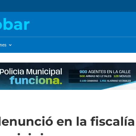
obar
ones
denunció en la fiscalía