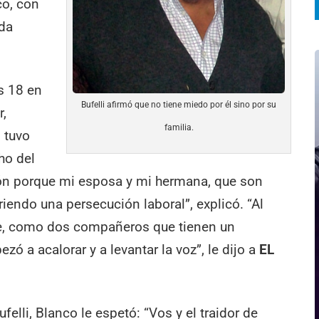
co, con
ida
es 18 en
Bufelli afirmó que no tiene miedo por él sino por su
r,
familia.
 tuvo
ho del
nión porque mi esposa y mi hermana, que son
endo una persecución laboral”, explicó. “Al
e, como dos compañeros que tienen un
zó a acalorar y a levantar la voz”, le dijo a
EL
felli, Blanco le espetó: “Vos y el traidor de