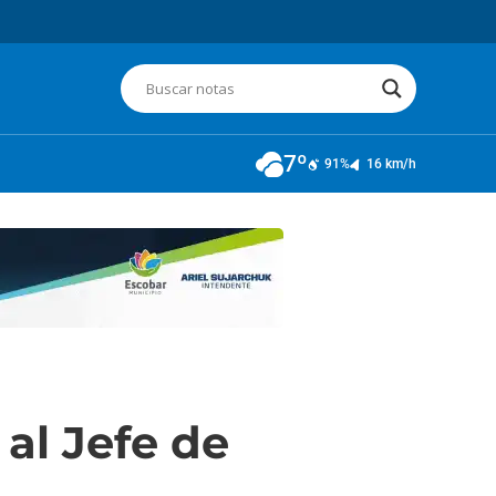
7º
91%
16 km/h
 al Jefe de