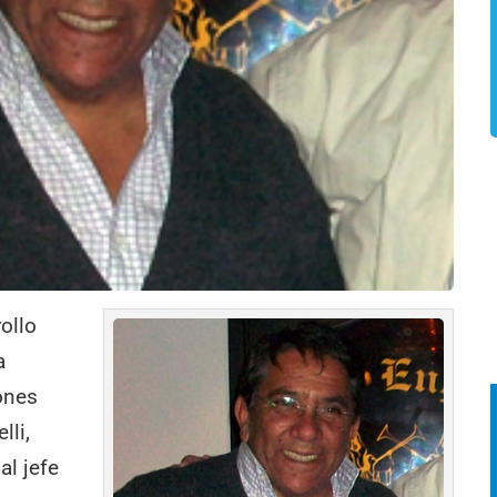
ollo
a
iones
lli,
l jefe