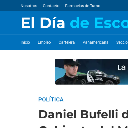
Nosotros
Contacto
Farmacias de Turno
El Día
de Esc
Inicio
Empleo
Cartelera
Panamericana
Secci
POLÍTICA
Daniel Bufelli 