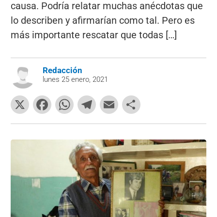
causa. Podría relatar muchas anécdotas que
lo describen y afirmarían como tal. Pero es
más importante rescatar que todas […]
Redacción
lunes 25 enero, 2021
X
F
W
T
E
C
a
h
el
m
o
c
at
e
ai
m
e
s
gr
l
p
b
A
a
ar
o
p
m
tir
o
p
k