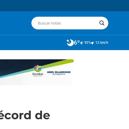
6º
92%
12 km/h
récord de