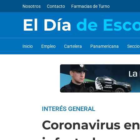
Nosotros
Contacto
Farmacias de Turno
El Día
de Esc
Inicio
Empleo
Cartelera
Panamericana
Secci
INTERÉS GENERAL
Coronavirus en