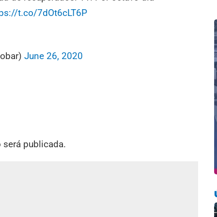
tps://t.co/7dOt6cLT6P
cobar)
June 26, 2020
o será publicada.