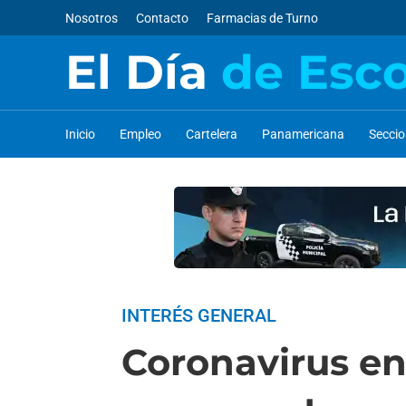
Nosotros
Contacto
Farmacias de Turno
El Día
de Esc
Inicio
Empleo
Cartelera
Panamericana
Secci
INTERÉS GENERAL
Coronavirus en