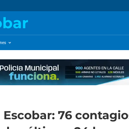
obar
ones
 Escobar: 76 contagio