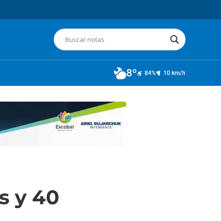
8º
84%
10 km/h
s y 40