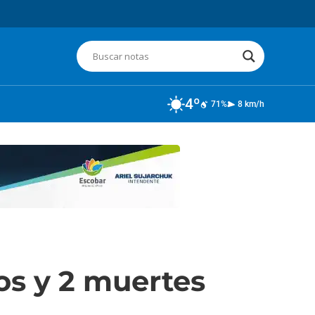
4º
71%
8 km/h
os y 2 muertes