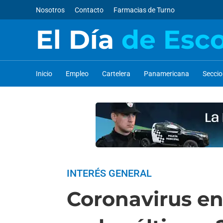
Nosotros
Contacto
Farmacias de Turno
El Día
de Esc
Inicio
Empleo
Cartelera
Panamericana
Secci
INTERÉS GENERAL
Coronavirus en