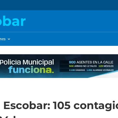
obar
ones
 Escobar: 105 contagi