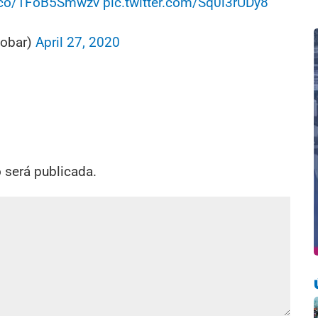
t.co/1FoB5Smwzv
pic.twitter.com/Sq0i3rUDy8
cobar)
April 27, 2020
o será publicada.