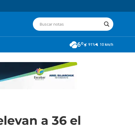
6º
91%
10 km/h
levan a 36 el