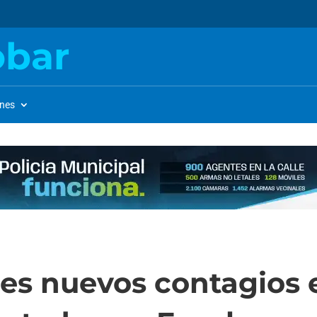
obar
ones
res nuevos contagios e