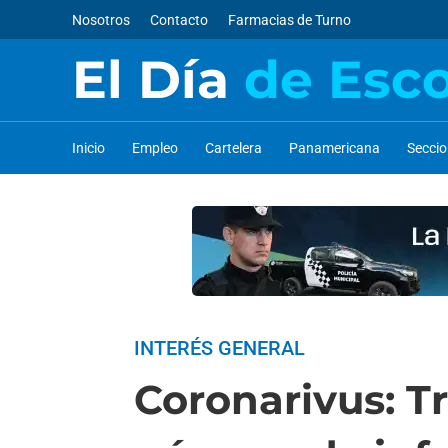
Nosotros
Contacto
Farmacias de Turno
El Día
de Esc
Inicio
Empleo
Cartelera
Panamericana
Secci
INTERÉS GENERAL
Coronarivus: T