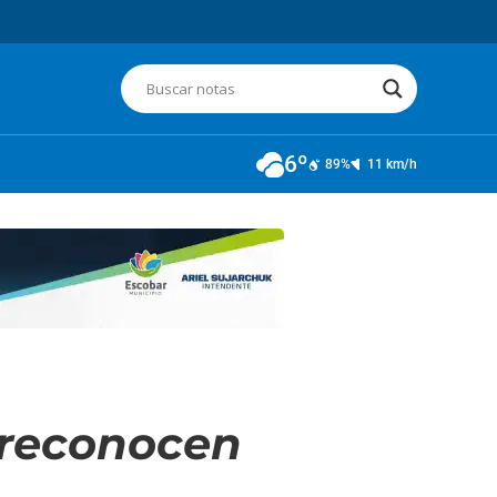
6º
89%
11 km/h
 reconocen