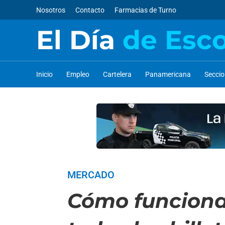
Nosotros
Contacto
Farmacias de Turno
El Día
de Esc
Inicio
Empleo
Cartelera
Panamericana
Secci
MERCADO
Cómo funciona