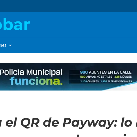
obar
ones
 el QR de Payway: lo