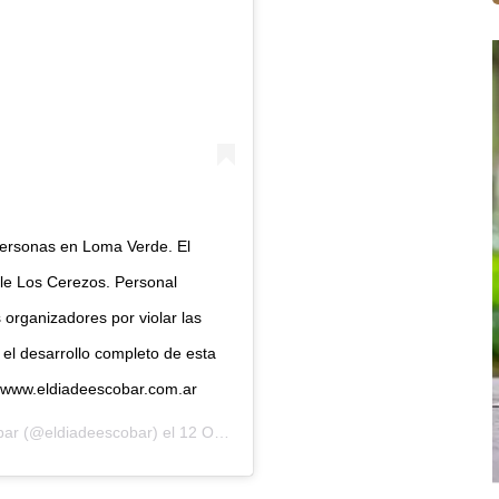
personas en Loma Verde. El
lle Los Cerezos. Personal
 organizadores por violar las
 el desarrollo completo de esta
eb: www.eldiadeescobar.com.ar
bar
(@eldiadeescobar) el
12 Oct, 2020 a las 2:34 PDT