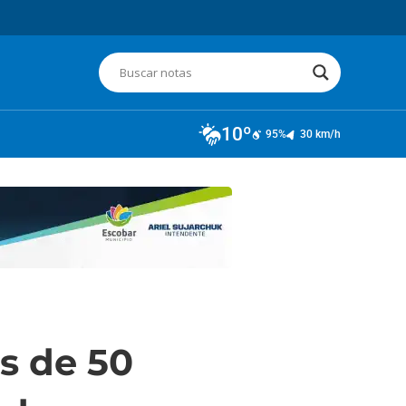
10º
95%
30 km/h
s de 50