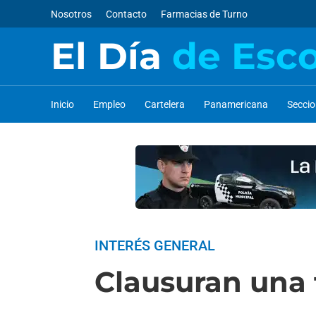
Nosotros
Contacto
Farmacias de Turno
El Día
de Esc
Inicio
Empleo
Cartelera
Panamericana
Secci
INTERÉS GENERAL
Clausuran una 