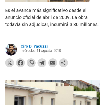
Es el avance más significativo desde el
anuncio oficial de abril de 2009. La obra,
todavía sin adjudicar, insumirá $ 30 millones.
Ciro D. Yacuzzi
miércoles 11 agosto, 2010
X
F
W
T
E
C
a
h
el
m
o
c
at
e
ai
m
e
s
gr
l
p
b
A
a
ar
o
p
m
tir