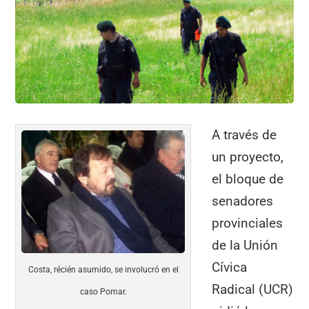
b
A
a
ar
o
p
m
tir
o
p
k
A través de
un proyecto,
el bloque de
senadores
provinciales
de la Unión
Cívica
Costa, récién asumido, se involucró en el
Radical (UCR)
caso Pomar.