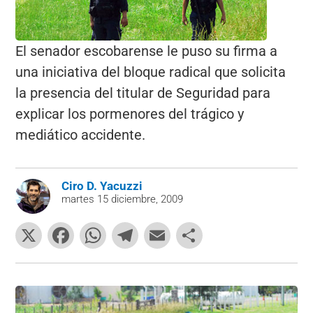
El senador escobarense le puso su firma a
una iniciativa del bloque radical que solicita
la presencia del titular de Seguridad para
explicar los pormenores del trágico y
mediático accidente.
Ciro D. Yacuzzi
martes 15 diciembre, 2009
X
F
W
T
E
C
a
h
el
m
o
c
at
e
ai
m
e
s
gr
l
p