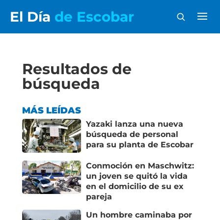
El Día
de Escobar
Resultados de
búsqueda
MÁS LEÍDAS
Yazaki lanza una nueva
búsqueda de personal
para su planta de Escobar
Conmoción en Maschwitz:
un joven se quitó la vida
en el domicilio de su ex
pareja
Un hombre caminaba por