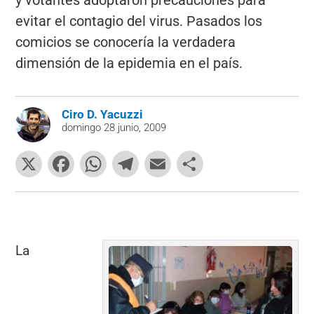
evitar el contagio del virus. Pasados los
comicios se conocería la verdadera
dimensión de la epidemia en el país.
Ciro D. Yacuzzi
domingo 28 junio, 2009
X
F
W
T
E
C
a
h
el
m
o
c
at
e
ai
m
e
s
gr
l
p
b
A
a
ar
La
o
p
m
tir
o
p