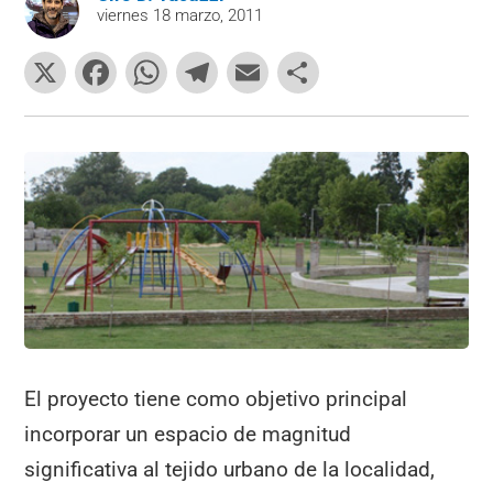
viernes 18 marzo, 2011
X
F
W
T
E
C
a
h
el
m
o
c
at
e
ai
m
e
s
gr
l
p
b
A
a
ar
o
p
m
tir
o
p
k
El proyecto tiene como objetivo principal
incorporar un espacio de magnitud
significativa al tejido urbano de la localidad,