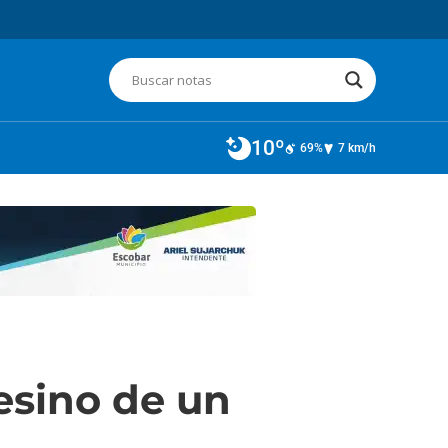
10º
69%
7 km/h
esino de un