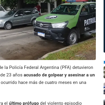
de la Policía Federal Argentina (PFA) detuvieron
n de 23 años
acusado de golpear y asesinar a un
o ocurrido hace más de cuatro meses en una
ra el
último prófugo
del violento episodio