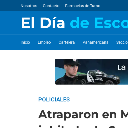
Nosotros
Contacto
Farmacias de Turno
El Día
de Esc
Inicio
Empleo
Cartelera
Panamericana
Secci
POLICIALES
Atraparon en M