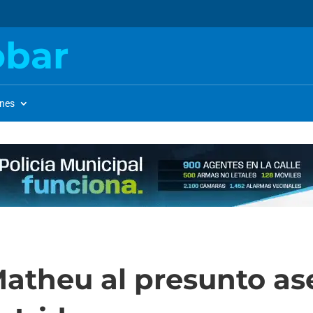
obar
ones
atheu al presunto as