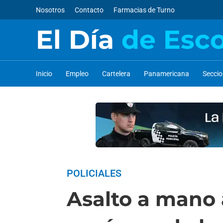
Nosotros
Contacto
Farmacias de Turno
El Día
de Esc
Inicio
Empleo
Cartelera
Panamericana
Secci
POLICIALES
Asalto a mano 