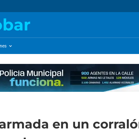
obar
ones
armada en un corraló