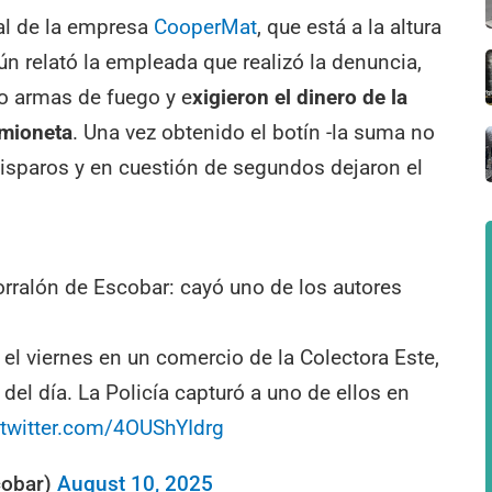
cal de la empresa
Coope
r
Mat
, que está a la altura
ún relató la empleada que realizó la denuncia,
o armas de fuego y e
xigieron el dinero de la
amioneta
. Una vez obtenido el botín -la suma no
disparos y en cuestión de segundos dejaron el
rralón de Escobar: cayó uno de los autores
 el viernes en un comercio de la Colectora Este,
 del día. La Policía capturó a uno de ellos en
.twitter.com/4OUShYIdrg
cobar)
August 10, 2025