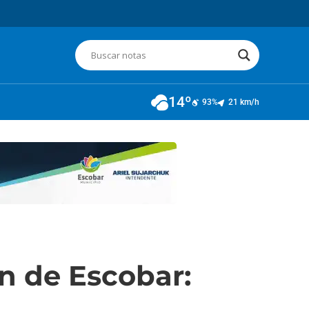
14º
93%
21 km/h
n de Escobar: