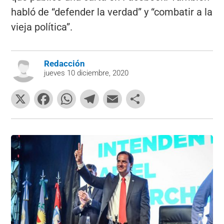
habló de “defender la verdad” y “combatir a la
vieja política”.
Redacción
jueves 10 diciembre, 2020
X
F
W
T
E
C
a
h
el
m
o
c
at
e
ai
m
e
s
gr
l
p
b
A
a
ar
o
p
m
tir
o
p
k