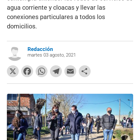
agua corriente y cloacas y llevar las
conexiones particulares a todos los
domicilios.
Redacción
martes 03 agosto, 2021
X
F
W
T
E
C
a
h
el
m
o
c
at
e
ai
m
e
s
gr
l
p
b
A
a
ar
o
p
m
tir
o
p