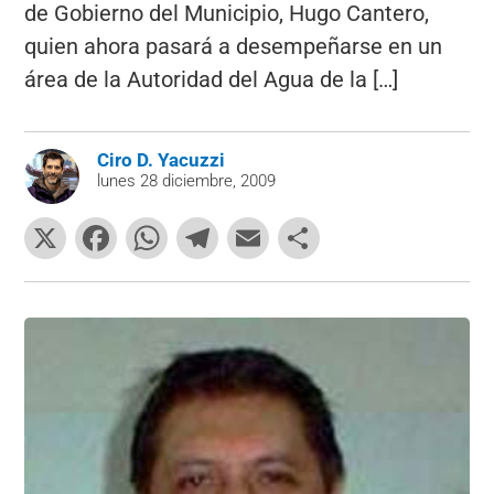
de Gobierno del Municipio, Hugo Cantero,
quien ahora pasará a desempeñarse en un
área de la Autoridad del Agua de la […]
Ciro D. Yacuzzi
lunes 28 diciembre, 2009
X
F
W
T
E
C
a
h
el
m
o
c
at
e
ai
m
e
s
gr
l
p
b
A
a
ar
o
p
m
tir
o
p
k